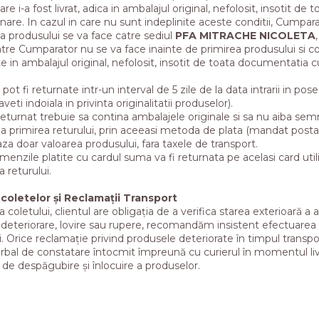
are i-a fost livrat, adica in ambalajul original, nefolosit, insotit d
nare. In cazul in care nu sunt indeplinite aceste conditii, Cumpara
 produsului se va face catre sediul
PFA MITRACHE NICOLETA
atre Cumparator nu se va face inainte de primirea produsului si
e in ambalajul original, nefolosit, insotit de toata documentatia cu 
pot fi returnate intr-un interval de 5 zile de la data intrarii in po
aveti indoiala in privinta originalitatii produselor).
eturnat trebuie sa contina ambalajele originale si sa nu aiba semn
 la primirea returului, prin aceeasi metoda de plata (mandat postal
a doar valoarea produsului, fara taxele de transport.
enzile platite cu cardul suma va fi returnata pe acelasi card util
 returului.
coletelor și Reclamații Transport
a coletului, clientul are obligația de a verifica starea exterioară a
e deteriorare, lovire sau rupere, recomandăm insistent efectuarea
. Orice reclamație privind produsele deteriorate în timpul transpor
bal de constatare întocmit împreună cu curierul în momentul livr
de despăgubire și înlocuire a produselor.