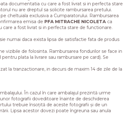
e toata documentatia cu care a fost livrat si in perfecta stare
torul nu are dreptul sa solicite rambursarea pretului.
, pe cheltuiala exclusiva a Cumparatorului. Rambursarea
 confirmarea emisa de
PFA MITRACHE NICOLETA
ca
care a fost livrat si in perfecta stare de functionare.
sesie numai daca exista lipsa de satisfactie fata de produs
e vizibile de folosinta. Rambursarea fondurilor se face in
 pentru plata la livrare sau rambursare pe card). Se
izat la tranzactionare, in decurs de maxim 14 de zile de la
 ambalajului. În cazul în care ambalajul prezintă urme
 unor fotografii doveditoare înainte de deschiderea
tului trebuie însoțită de aceste fotografii și de un
ării. Lipsa acestor dovezi poate îngreuna sau anula