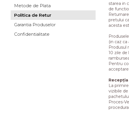
starea in c
Metode de Plata
de functio
Returnarea
Politica de Retur
pretului c
Garantia Produselor
acesta est
Confidentialitate
Produsele 
(in caz ca 
Produsul r
10 zile de
ramburseaz
Pentru com
acceptarea
Recepția 
La primire
vizibile d
pachetului
Proces-Ver
procedura 