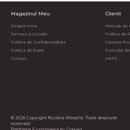
Magazinul Meu
Clienti
Despre mine
Metode de P
Termeni si Conditii
Politica de 
Politica de Confidentialitate
Garantia Pr
Politica de livrare
Formular de
Contact
ANPC
© 2026 Copyright Nicoleta Mitrache. Toate drepturile
rezervate.
Platforma E-commerce by Gomag