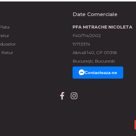
Date Comerciale
lata
PFA MITRACHE NICOLETA
Retur
F40/714/2002
oduselor
19713374
 Retur
Abrud 140, CP 011318
București, Bucuresti
Contacteaza-ne