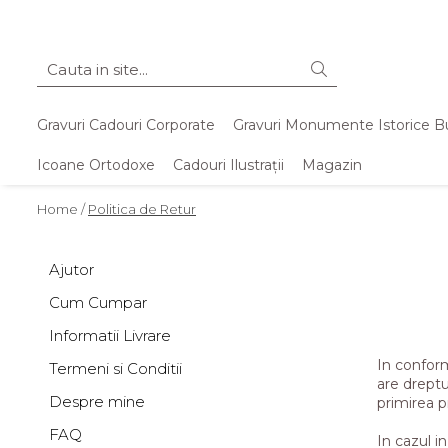
Gravuri Cadouri Corporate
Gravuri Monumente Istorice B
Icoane Ortodoxe
Cadouri Ilustrații
Magazin
Home /
Politica de Retur
Ajutor
Cum Cumpar
Informatii Livrare
In conform
Termeni si Conditii
are dreptu
Despre mine
primirea p
FAQ
In cazul i