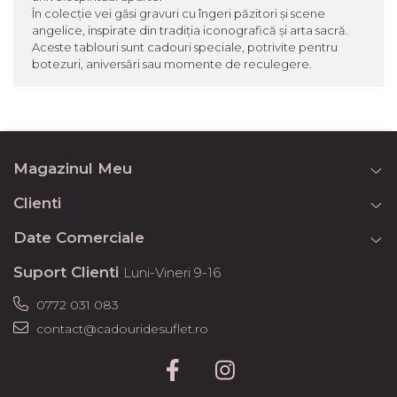
În colecție vei găsi gravuri cu îngeri păzitori și scene
angelice, inspirate din tradiția iconografică și arta sacră.
Aceste tablouri sunt cadouri speciale, potrivite pentru
botezuri, aniversări sau momente de reculegere.
Magazinul Meu
Clienti
Date Comerciale
Suport Clienti
Luni-Vineri 9-16
0772 031 083
contact@cadouridesuflet.ro