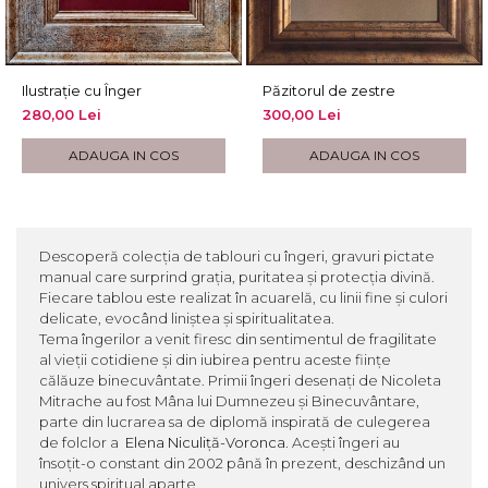
Ilustrație cu Înger
Păzitorul de zestre
280,00 Lei
300,00 Lei
ADAUGA IN COS
ADAUGA IN COS
Descoperă colecția de tablouri cu îngeri, gravuri pictate
manual care surprind grația, puritatea și protecția divină.
Fiecare tablou este realizat în acuarelă, cu linii fine și culori
delicate, evocând liniștea și spiritualitatea.
Tema îngerilor a venit firesc din sentimentul de fragilitate
al vieții cotidiene și din iubirea pentru aceste ființe
călăuze binecuvântate. Primii îngeri desenați de Nicoleta
Mitrache au fost Mâna lui Dumnezeu și Binecuvântare,
parte din lucrarea sa de diplomă inspirată de culegerea
de folclor a
Elena Niculiță-Voronca
. Acești îngeri au
însoțit-o constant din 2002 până în prezent, deschizând un
univers spiritual aparte.