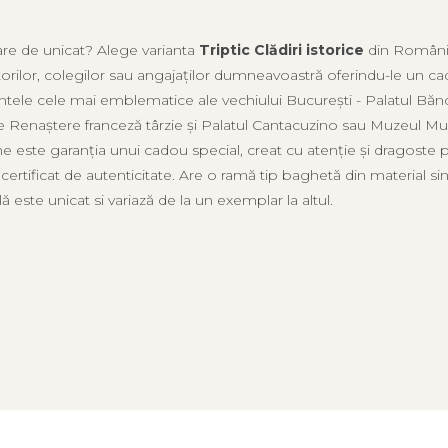
are de unicat? Alege varianta
Triptic Clădiri istorice
din România
atorilor, colegilor sau angajaților dumneavoastră oferindu-le un
ele cele mai emblematice ale vechiului București - Palatul Bănci
de Renaștere franceză târzie și Palatul Cantacuzino sau Muzeul Muzi
he este garanția unui cadou special, creat cu atenție și dragoste pe
ertificat de autenticitate. Are o ramă tip baghetă din material sin
ă este unicat si variază de la un exemplar la altul.