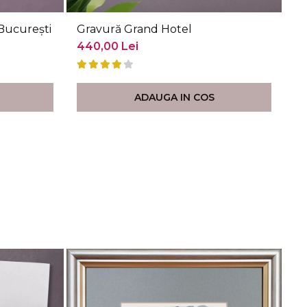
București
Gravură Grand Hotel
Gr
R
440,00 Lei
44
ADAUGA IN COS