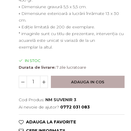
450 gr.
▫ Dimensiune gravură 5,5 x 5,5 cm.
▫ Dimensiune exterioară a lucrării înrămate 13 x 30
cm.
▫ Ediție limitată de 200 de exemplare.
* imaginile sunt cu titlu de prezentare, intervenția cu
acuarelă este unicat si variază de la un
exemplar la altul.
IN STOC
Durata de livrare:
7 zile lucratoare
ADAUGA IN COS
Cod Produs:
NM SUVENIR 3
Ai nevoie de ajutor?
0772 031 083
ADAUGA LA FAVORITE
CERE INFORMATII