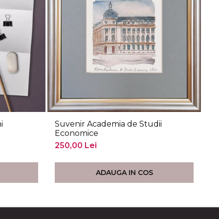
i
Suvenir Academia de Studii
Su
Economice
25
250,00 Lei
ADAUGA IN COS