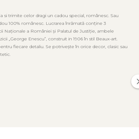
 si trimite celor dragi un cadou special, românesc. Sau
 cadou 100% românesc. Lucrarea înrămată conține 3
i Naționale a României și Palatul de Justiție, ambele
cii „George Enescu”, construit in 1906 în stil Beaux-art.
ntru fiecare detaliu. Se potrivește în orice decor, clasic sau
tetic.