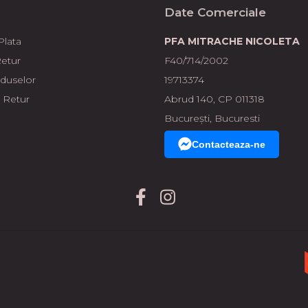
Date Comerciale
lata
PFA MITRACHE NICOLETA
Retur
F40/714/2002
oduselor
19713374
 Retur
Abrud 140, CP 011318
București, Bucuresti
Contacteaza-ne