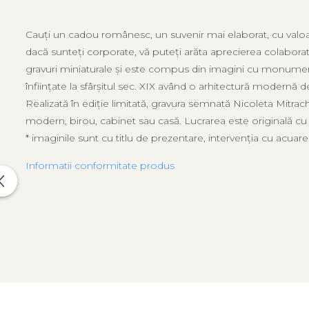
Cauți un cadou românesc, un suvenir mai elaborat, cu valo
dacă sunteți corporate, vă puteți arăta aprecierea colabor
gravuri miniaturale și este compus din imagini cu monument
înființate la sfârșitul sec. XIX având o arhitectură modernă 
Realizată în ediție limitată, gravura semnată Nicoleta Mitrac
modern, birou, cabinet sau casă. Lucrarea este originală cu c
* imaginile sunt cu titlu de prezentare, intervenția cu acuarel
Informatii conformitate produs