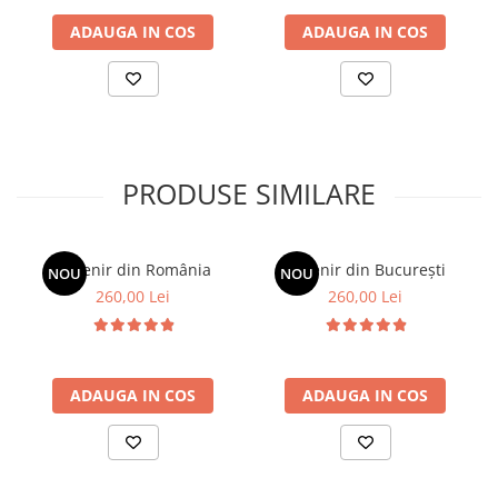
Caracteristici unice:
Fiecare gravură beneficiază de intervenții
manuale cu acuarelă, ceea ce conferă fiecărui exemplar variații
ADAUGA IN COS
ADAUGA IN COS
subtile și un caracter distinct.
Notă:
Imaginile sunt cu titlu de prezentare. Intervențiile manuale
cu acuarelă sunt unice pentru fiecare exemplar și pot varia,
garantând autenticitatea fiecărei lucrări.
PRODUSE SIMILARE
Suvenir din România
Suvenir din București
NOU
NOU
260,00 Lei
260,00 Lei
ADAUGA IN COS
ADAUGA IN COS