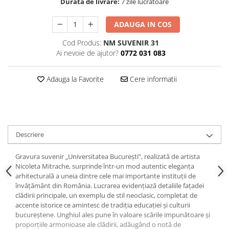
Durata de livrare:
7 zile lucratoare
ADAUGA IN COS
Cod Produs:
NM SUVENIR 31
Ai nevoie de ajutor?
0772 031 083
Adauga la Favorite
Cere informatii
Descriere
Gravura suvenir „Universitatea București”, realizată de artista
Nicoleta Mitrache, surprinde într-un mod autentic eleganța
arhitecturală a uneia dintre cele mai importante instituții de
învățământ din România. Lucrarea evidențiază detaliile fațadei
clădirii principale, un exemplu de stil neoclasic, completat de
accente istorice ce amintesc de tradiția educației și culturii
bucureștene. Unghiul ales pune în valoare scările impunătoare și
proporțiile armonioase ale clădirii, adăugând o notă de