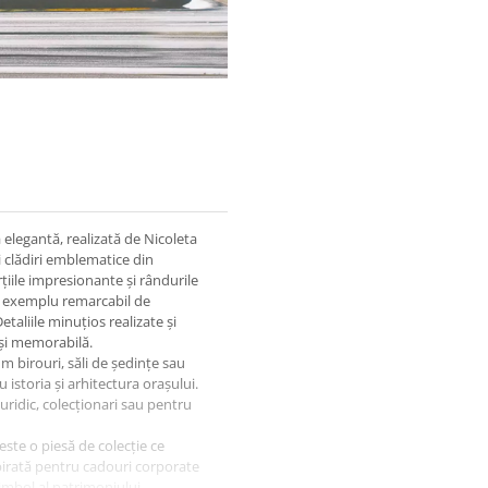
ă elegantă, realizată de Nicoleta
 clădiri emblematice din
țiile impresionante și rândurile
un exemplu remarcabil de
taliile minuțios realizate și
 și memorabilă.
m birouri, săli de ședințe sau
istoria și arhitectura orașului.
uridic, colecționari sau pentru
este o piesă de colecție ce
nspirată pentru cadouri corporate
simbol al patrimoniului