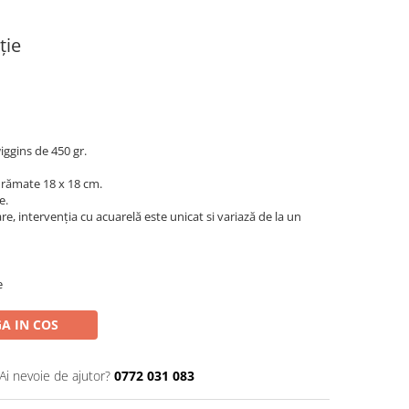
ție
iggins de 450 gr.
înrămate 18 x 18 cm.
e.
re, intervenția cu acuarelă este unicat si variază de la un
e
A IN COS
Ai nevoie de ajutor?
0772 031 083