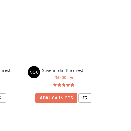
urești
Suvenir din București
Gravur
NOU
NOU
260,00 Lei
ADAUGA IN COS
AD