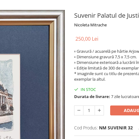
Suvenir Palatul de Justi
Nicoleta Mitrache
250,00 Lei
▫ Gravură / acuarelă pe hârtie Arjow
▫ Dimensiune gravură 7,5 x 7,5 cm.
▫ Dimensiune exterioară a lucrării 
▫ Ediție limitată de 300 de exemplar
* imaginile sunt cu titlu de prezenta
exemplar la altul.
IN STOC
Durata de livrare:
7 zile lucratoar
ADAUG
Cod Produs:
NM SUVENIR 32