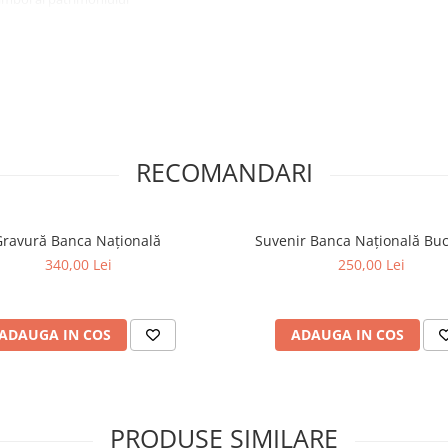
ie Arjowiggings de 450 gr,
 timp.
ealizat din carton premium, care
RECOMANDARI
 un aspect sofisticat și
e numerotat și însoțit de
se.
ravură Banca Națională
Suvenir Banca Națională Buc
nuale cu acuarelă, conferind
340,00 Lei
250,00 Lei
venție manuală cu acuarelă este
ADAUGA IN COS
ADAUGA IN COS
PRODUSE SIMILARE