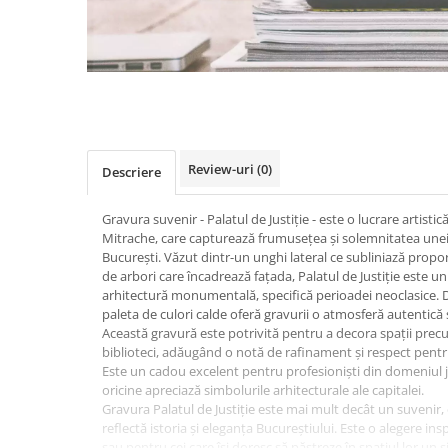
Review-uri
(0)
Descriere
Gravura suvenir - Palatul de Justiție - este o lucrare artistic
Mitrache, care capturează frumusețea și solemnitatea unei
București. Văzut dintr-un unghi lateral ce subliniază propor
de arbori care încadrează fațada, Palatul de Justiție este 
arhitectură monumentală, specifică perioadei neoclasice. De
paleta de culori calde oferă gravurii o atmosferă autentică
Această gravură este potrivită pentru a decora spații precu
biblioteci, adăugând o notă de rafinament și respect pentru 
Este un cadou excelent pentru profesioniști din domeniul j
oricine apreciază simbolurile arhitecturale ale capitalei.
Gravura Palatul de Justiție este mai mult decât un suvenir, 
reflectă istoria și eleganța Bucureștiului. Este o alegere i
sau pentru cei care își doresc să păstreze în spațiul lor un 