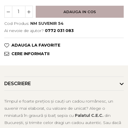
ADAUGA IN COS
Cod Produs:
NM SUVENIR 54
Ai nevoie de ajutor?
0772 031 083
ADAUGA LA FAVORITE
CERE INFORMATII
DESCRIERE
Timpul e foarte prețios și cauți un cadou românesc, un
suvenir mai elaborat, cu valoare de unicat? Alege o
miniatură în gravură și baiț sepia cu
Palatul C.E.C.
din
București, și trimite celor dragi un cadou autentic. Sau dacă