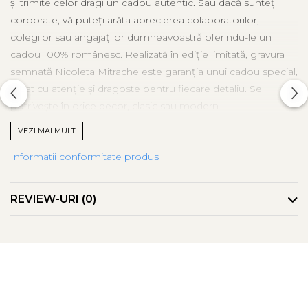
și trimite celor dragi un cadou autentic. Sau dacă sunteți
corporate, vă puteți arăta aprecierea colaboratorilor,
colegilor sau angajaților dumneavoastră oferindu-le un
cadou 100% românesc. Realizată în ediție limitată, gravura
semnată Nicoleta Mitrache este garanția unui cadou special,
creat cu atenție și dragoste pentru fiecare detaliu. Se
potrivește în orice decor, clasic sau modern.
Lucrarea este originală cu certificat de autenticitate. Are o
VEZI MAI MULT
ramă tip baghetă din material sintetic.
Informatii conformitate produs
* imaginile sunt cu titlu de prezentare, intervenția cu
acuarelă este unicat si variază de la un exemplar la altul.
REVIEW-URI
(0)