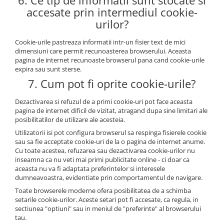
6. Ce tip de informatii sunt stocate si
accesate prin intermediul cookie-
urilor?
Cookie-urile pastreaza informatii intr-un fisier text de mici
dimensiuni care permit recunoasterea browserului. Aceasta
pagina de internet recunoaste browserul pana cand cookie-urile
expira sau sunt sterse.
7. Cum pot fi oprite cookie-urile?
Dezactivarea si refuzul de a primi cookie-uri pot face aceasta
pagina de internet dificil de vizitat, atragand dupa sine limitari ale
posibilitatilor de utilizare ale acesteia.
Utilizatorii isi pot configura browserul sa respinga fisierele cookie
sau sa fie acceptate cookie-uri de la o pagina de internet anume.
Cu toate acestea, refuzarea sau dezactivarea cookie-urilor nu
inseamna ca nu veti mai primi publicitate online - ci doar ca
aceasta nu va fi adaptata preferintelor si interesele
dumneavoastra, evidentiate prin comportamentul de navigare.
Toate browserele moderne ofera posibilitatea de a schimba
setarile cookie-urilor. Aceste setari pot fi accesate, ca regula, in
sectiunea "optiuni" sau in meniul de "preferinte" al browserului
tau.