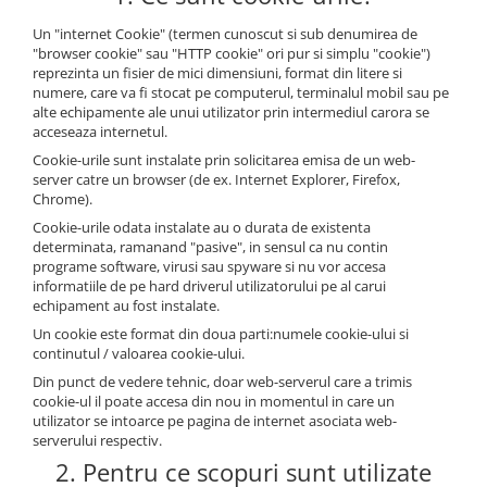
Un "internet Cookie" (termen cunoscut si sub denumirea de
"browser cookie" sau "HTTP cookie" ori pur si simplu "cookie")
reprezinta un fisier de mici dimensiuni, format din litere si
numere, care va fi stocat pe computerul, terminalul mobil sau pe
alte echipamente ale unui utilizator prin intermediul carora se
acceseaza internetul.
Cookie-urile sunt instalate prin solicitarea emisa de un web-
server catre un browser (de ex. Internet Explorer, Firefox,
Chrome).
Cookie-urile odata instalate au o durata de existenta
determinata, ramanand "pasive", in sensul ca nu contin
programe software, virusi sau spyware si nu vor accesa
informatiile de pe hard driverul utilizatorului pe al carui
echipament au fost instalate.
Un cookie este format din doua parti:numele cookie-ului si
continutul / valoarea cookie-ului.
Din punct de vedere tehnic, doar web-serverul care a trimis
cookie-ul il poate accesa din nou in momentul in care un
utilizator se intoarce pe pagina de internet asociata web-
serverului respectiv.
2. Pentru ce scopuri sunt utilizate