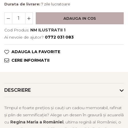
Durata de livrare:
7 zile lucratoare
ADAUGA IN COS
Cod Produs:
NM ILUSTRATII 1
Ai nevoie de ajutor?
0772 031 083
ADAUGA LA FAVORITE
CERE INFORMATII
DESCRIERE
Timpul e foarte prețios și cauți un cadou memorabil, rafinat
și plin de semnificație? Alege un desen în gravură și acuarelă
cu
R
egina Maria a României
, ultima regină al României, o