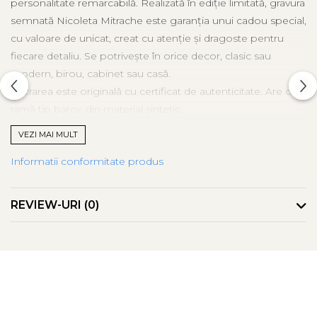
personalitate remarcabilă. Realizată în ediție limitată, gravura
semnată Nicoleta Mitrache este garanția unui cadou special,
cu valoare de unicat, creat cu atenție și dragoste pentru
fiecare detaliu. Se potrivește în orice decor, clasic sau
modern, birou, cabinet sau casă.
Lucrarea este originală cu certificat de autenticitate. Are o
ramă tip baroc din material sintetic.
* imaginile sunt cu titlu de prezentare, intervenția cu
VEZI MAI MULT
acuarelă este unicat si variază de la un exemplar la altul.
Informatii conformitate produs
REVIEW-URI
(0)