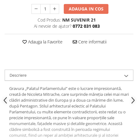
ADAUGA IN COS
Cod Produs:
NM SUVENIR 21
Ai nevoie de ajutor?
0772 031 083
Adauga la Favorite
Cere informatii
Descriere
Gravura „Palatul Parlamentului” este o lucrare impresionantă,
creată de Nicoleta Mitrache, care surprinde măreția celei mai mari
clădiri administrative din Europa și a doua ca mărime din lume,
după Pentagon. Stilul arhitectural eclectic al Palatului
Parlamentului, cu multe elemente contradictorii, este redat cu o
precizie impresionantă, ce pune în valoare proporțiile sale
monumentale, fațadele masive și detaliile geometrice. Această
clădire simbolică a fost construită în perioada regimului
comunist, fiind un reper al ambiției arhitecturale și al istoriei