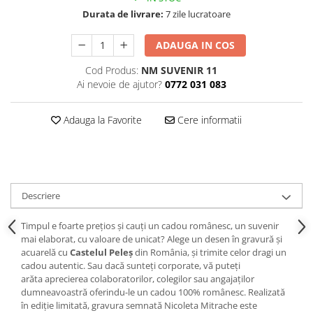
Durata de livrare:
7 zile lucratoare
ADAUGA IN COS
Cod Produs:
NM SUVENIR 11
Ai nevoie de ajutor?
0772 031 083
Adauga la Favorite
Cere informatii
Descriere
Timpul e foarte prețios și cauți un cadou românesc, un suvenir
mai elaborat, cu valoare de unicat? Alege un desen în gravură și
acuarelă cu
Castelul Peleș
din România, și trimite celor dragi un
cadou autentic. Sau dacă sunteți corporate, vă puteți
arăta aprecierea colaboratorilor, colegilor sau angajaților
dumneavoastră oferindu-le un cadou 100% românesc. Realizată
în ediție limitată, gravura semnată Nicoleta Mitrache este