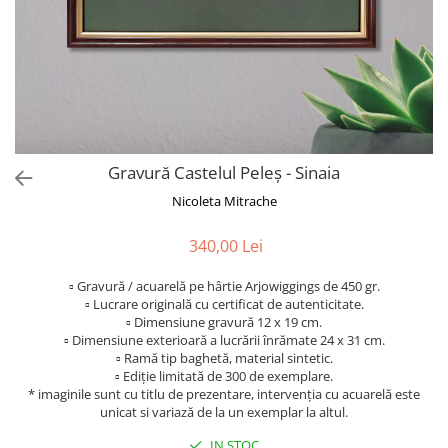
Gravură Castelul Peleș - Sinaia
Nicoleta Mitrache
340,00 Lei
▫ Gravură / acuarelă pe hârtie Arjowiggings de 450 gr.
▫ Lucrare originală cu certificat de autenticitate.
▫ Dimensiune gravură 12 x 19 cm.
▫ Dimensiune exterioară a lucrării înrămate 24 x 31 cm.
▫ Ramă tip baghetă, material sintetic.
▫ Ediție limitată de 300 de exemplare.
* imaginile sunt cu titlu de prezentare, intervenția cu acuarelă este
unicat si variază de la un exemplar la altul.
IN STOC