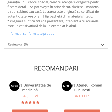
garanția unui cadou special, creat cu atenție și dragoste pentru
fiecare detaliu. Se potrivește în orice decor, clasic sau modern,
birou, cabinet sau casă. Lucrarea este originală cu certificat de
autenticitate. Are o ramă tip baghetă din material sintetic.
* imaginile sunt cu titlu de prezentare, intervenția cu acuarelă
este unicat si variază de la un exemplar la altul.
Informatii conformitate produs
Review-uri
(0)
RECOMANDARI
Gravură Universitatea de
Gravură Ateneul Român
NOU
NOU
medicină
București
340,00 Lei
340,00 Lei