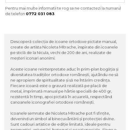
Pentru mai multe informatii te rog sa ne contactezi la numarul
de telefon
0772 031 083
Descoperă colecția de icoane ortodoxe pictate manual,
create de artista Nicoleta Mitrache, inspirate din icoanele
pe sticlă de la Nicula, vechi de 200 de ani, realizate de
meșteri iconari anonimi.
Aceste icoane reinterpretate aduc în prim-plan bogăția și
diversitatea tradițiilor ortodoxe românești, ajutându-ne să
ne apropiem de spiritualitate și să ne întărim credința.
Fiecare icoană este o gravură realizată pe placă de
metal, imprimată manual pe hârtie specială de 400 gr,
rezistentă în timp, apoi pictată în acuarelă, respectând
canoanele iconografiei ortodoxe românești.
Icoanele semnate de Nicoleta Mitrache pot fi sfințite,
devenind un simbol al binecuvântării și protecției divine.
Sunt cadouri artistice de ediție limitată, ideale pentru
onomastici, aniversări, botezuri și ocazii speciale. Alege o