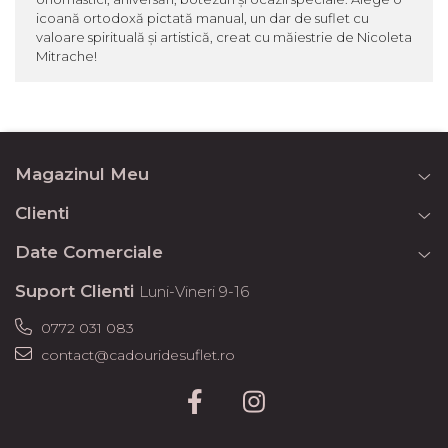
icoană ortodoxă pictată manual, un dar de suflet cu
valoare spirituală și artistică, creat cu măiestrie de Nicoleta
Mitrache!
Magazinul Meu
Clienti
Date Comerciale
Suport Clienti
Luni-Vineri 9-16
0772 031 083
contact@cadouridesuflet.ro